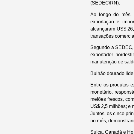
(SEDEC/RN).
Ao longo do mês, 
exportação e impo
alcançaram US$ 26,8
transações comercia
Segundo a SEDEC, o
exportador nordest
manutenção de saldo
Bulhão dourado lide
Entre os produtos e
monetário, respons
melões frescos, co
US$ 2,5 milhões; e 
Juntos, os cinco pr
no mês, demonstrand
Suíça, Canadá e Hol