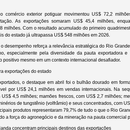
o comércio exterior potiguar movimentou US$ 72,2 milhõ
rtação. As exportações somaram US$ 45,4 milhões, enqua
 milhões. Com o resultado acumulado do primeiro quadrimestr
is do estado já ultrapassa US$ 548 milhões em 2026.
 desempenho reforça a relevância estratégica do Rio Grande 
ino, especialmente pela diversidade da pauta exportadora e
 positivo mesmo em um contexto internacional desafiador.
ra exportações do estado
xportados, o destaque em abril foi o bulhão dourado em form
ável por US$ 24,1 milhões em vendas internacionais. Na se
m US$ 4,5 milhões; mamões frescos, com US$ 2,7 milhões; mel
minérios de tungstênio (volfrâmio) e seus concentrados, com US
incipais produtos representaram 79,7% de tudo o que o Rio Gran
o a força do agronegócio e da mineração na pauta comercial p
anda concentram principais destinos das exportações