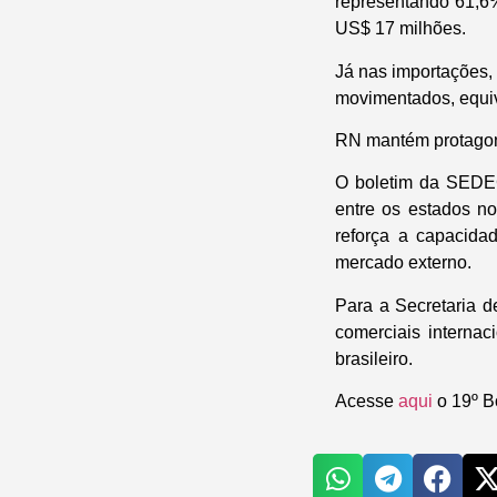
representando 61,6%
US$ 17 milhões.
Já nas importações,
movimentados, equiv
RN mantém protagon
O boletim da SEDEC
entre os estados n
reforça a capacida
mercado externo.
Para a Secretaria d
comerciais interna
brasileiro.
Acesse
aqui
o 19º B