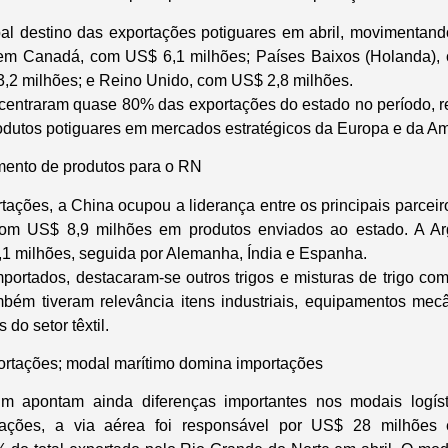
ipal destino das exportações potiguares em abril, movimentan
m Canadá, com US$ 6,1 milhões; Países Baixos (Holanda),
2 milhões; e Reino Unido, com US$ 2,8 milhões.
centraram quase 80% das exportações do estado no período, r
rodutos potiguares em mercados estratégicos da Europa e da Am
imento de produtos para o RN
ações, a China ocupou a liderança entre os principais parceir
com US$ 8,9 milhões em produtos enviados ao estado. A Ar
1 milhões, seguida por Alemanha, Índia e Espanha.
portados, destacaram-se outros trigos e misturas de trigo com
bém tiveram relevância itens industriais, equipamentos mec
do setor têxtil.
portações; modal marítimo domina importações
m apontam ainda diferenças importantes nos modais logísti
tações, a via aérea foi responsável por US$ 28 milhões