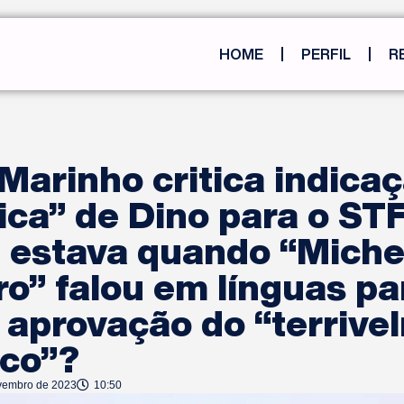
HOME
PERFIL
R
Marinho critica indica
ica” de Dino para o ST
 estava quando “Miche
o” falou em línguas pa
 aprovação do “terrive
ico”?
vembro de 2023
10:50