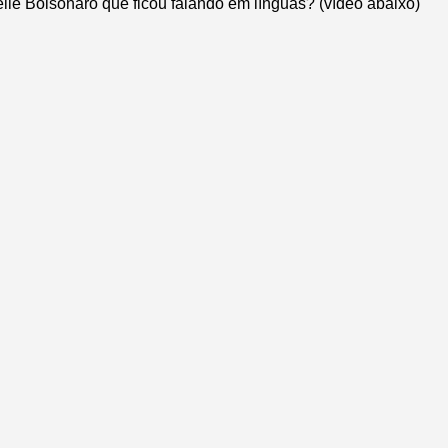
lle Bolsonaro que ficou falando em línguas? (vídeo abaixo)