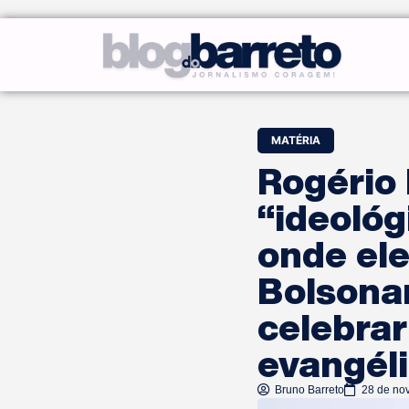
MATÉRIA
Rogério 
“ideológ
onde ele
Bolsonar
celebrar
evangél
Bruno Barreto
28 de no