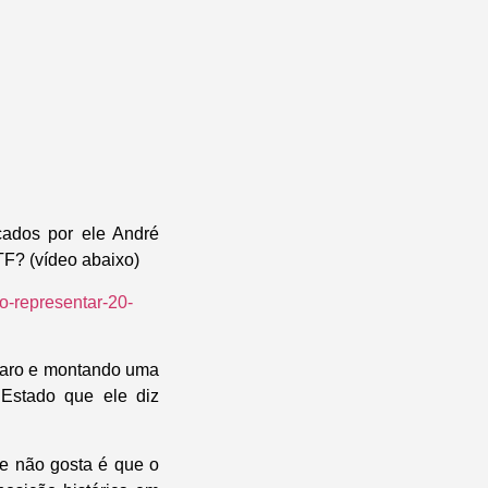
cados por ele André
F? (vídeo abaixo)
ao-representar-20-
naro e montando uma
 Estado que ele diz
le não gosta é que o