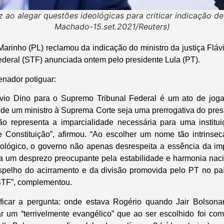
z ao alegar questões ideológicas para criticar indicação de
Machado-15.set.2021/Reuters)
arinho (PL) reclamou da indicação do ministro da justiça Fláv
deral (STF) anunciada ontem pelo presidente Lula (PT).
enador potiguar:
ávio Dino para o Supremo Tribunal Federal é um ato de jogar
de um ministro à Suprema Corte seja uma prerrogativa do pres
o representa a imparcialidade necessária para uma institu
e Constituição”, afirmou. “Ao escolher um nome tão intrins
deológico, o governo não apenas desrespeita a essência da impa
 um desprezo preocupante pela estabilidade e harmonia naci
spelho do acirramento e da divisão promovida pelo PT no pa
 STF”, complementou.
ficar a pergunta: onde estava Rogério quando Jair Bolsonar
car um “terrivelmente evangélico” que ao ser escolhido foi c