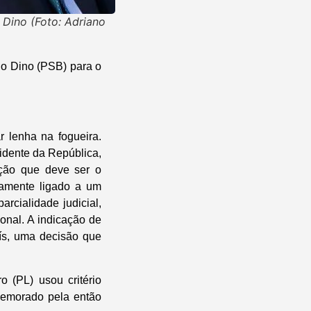
 Dino (Foto: Adriano
io Dino (PSB) para o
 lenha na fogueira.
idente da República,
ição que deve ser o
ecamente ligado a um
rcialidade judicial,
onal. A indicação de
ís, uma decisão que
o (PL) usou critério
omemorado pela então