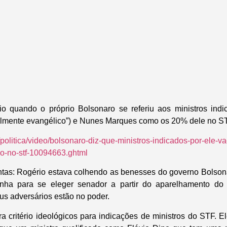
o quando o próprio Bolsonaro se referiu aos ministros indi
elmente evangélico”) e Nunes Marques como os 20% dele no ST
/politica/video/bolsonaro-diz-que-ministros-indicados-por-ele-v
o-no-stf-10094663.ghtml
tas: Rogério estava colhendo as benesses do governo Bolso
nha para se eleger senador a partir do aparelhamento do
s adversários estão no poder.
ra critério ideológicos para indicações de ministros do STF. E