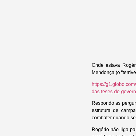
Onde estava Rogéri
Mendonça (o “terriv
https://g1.globo.com
das-teses-do-govern
Respondo as pergun
estrutura de campa
combater quando seu
Rogério não liga pa