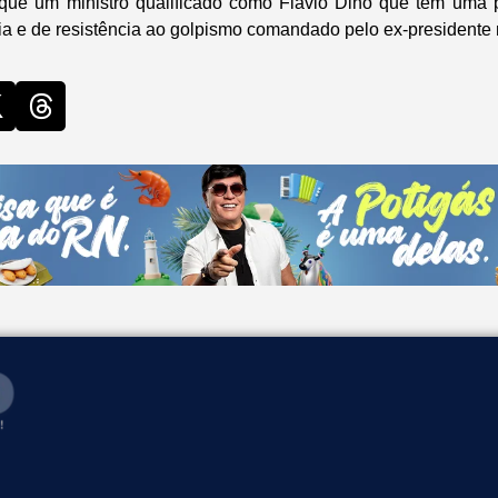
ique um ministro qualificado como Flávio Dino que tem uma 
a e de resistência ao golpismo comandado pelo ex-presidente 