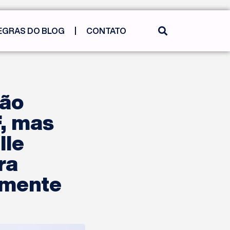
EGRAS DO BLOG
CONTATO
ção
F, mas
lle
ra
lmente