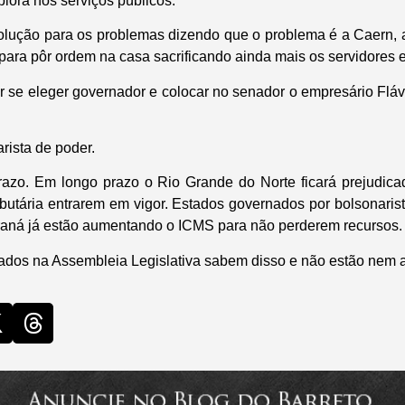
piora nos serviços públicos.
olução para os problemas dizendo que o problema é a Caern,
para pôr ordem na casa sacrificando ainda mais os servidores 
r se eleger governador e colocar no senador o empresário Flá
rista de poder.
prazo. Em longo prazo o Rio Grande do Norte ficará prejudic
ributária entrarem em vigor. Estados governados por bolsonari
raná já estão aumentando o ICMS para não perderem recursos.
rados na Assembleia Legislativa sabem disso e não estão nem a