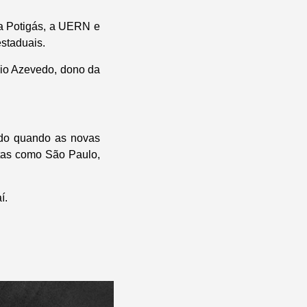
 a Potigás, a UERN e
estaduais.
vio Azevedo, dono da
ado quando as novas
stas como São Paulo,
í.