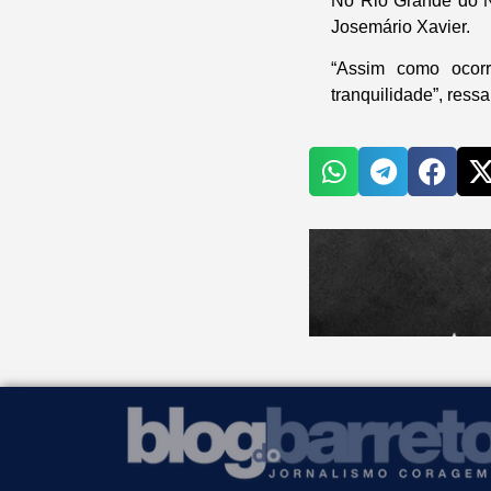
No Rio Grande do N
Josemário Xavier.
“Assim como ocor
tranquilidade”, ress