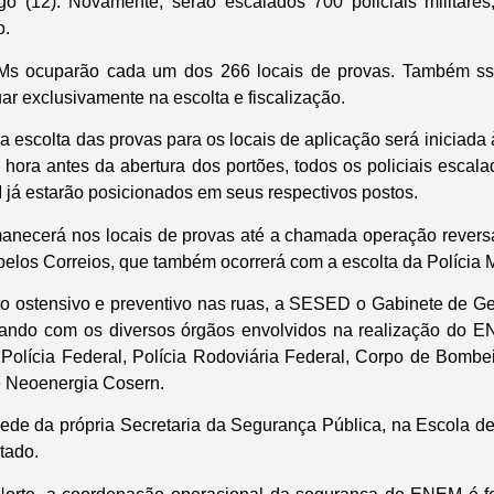
o (12). Novamente, serão escalados 700 policiais militares
o.
Ms ocuparão cada um dos 266 locais de provas. Também 
tuar exclusivamente na escolta e fiscalização.
escolta das provas para os locais de aplicação será iniciada
a hora antes da abertura dos portões, todos os policiais escal
á estarão posicionados em seus respectivos postos.
manecerá nos locais de provas até a chamada operação revers
pelos Correios, que também ocorrerá com a escolta da Polícia Mi
o ostensivo e preventivo nas ruas, a SESED o Gabinete de Ge
ando com os diversos órgãos envolvidos na realização do E
il, Polícia Federal, Polícia Rodoviária Federal, Corpo de Bombeir
Neoenergia Cosern.
ede da própria Secretaria da Segurança Pública, na Escola d
tado.