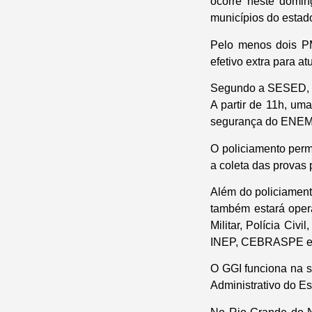
ocorre neste doming
municípios do estad
Pelo menos dois P
efetivo extra para a
Segundo a SESED, a 
A partir de 11h, um
segurança do ENEM j
O policiamento per
a coleta das provas 
Além do policiament
também estará oper
Militar, Polícia Civ
INEP, CEBRASPE e 
O GGI funciona na s
Administrativo do Es