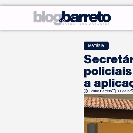
MATÉRIA
Secretá
policiai
a aplic
Bruno Barreto
11 de no