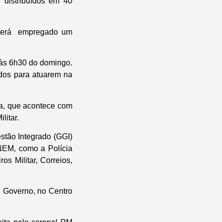
, distribuídos em 40
sserá empregado um
 às 6h30 do domingo.
ados para atuarem na
a, que acontece com
litar.
stão Integrado (GGI)
NEM, como a Polícia
os Militar, Correios,
e Governo, no Centro