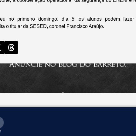
orte, a coordenação operacional da segurança do ENEM é fe
reu no primeiro domingo, dia 5, os alunos podem fazer
alta o titular da SESED, coronel Francisco Araújo.