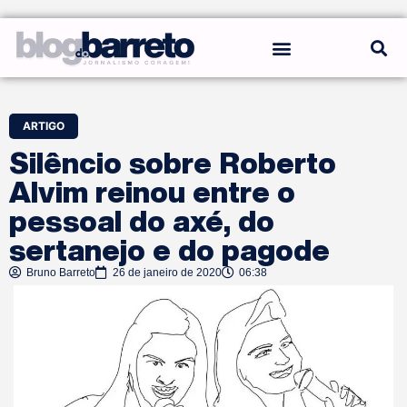
REGRAS DO BLOG
ARTIGO
Silêncio sobre Roberto
Alvim reinou entre o
pessoal do axé, do
sertanejo e do pagode
Bruno Barreto
26 de janeiro de 2020
06:38