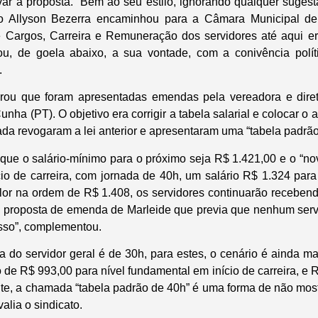
ar a proposta. “Bem ao seu estilo, ignorando qualquer sugest
ito Allyson Bezerra encaminhou para a Câmara Municipal d
e Cargos, Carreira e Remuneração dos servidores até aqui er
u, de goela abaixo, a sua vontade, com a conivência polí
.
ou que foram apresentadas emendas pela vereadora e dire
nha (PT). O objetivo era corrigir a tabela salarial e colocar o a
da revogaram a lei anterior e apresentaram uma “tabela padrão”
que o salário-mínimo para o próximo seja R$ 1.421,00 e o “
cio de carreira, com jornada de 40h, um salário R$ 1.324 para
alor na ordem de R$ 1.408, os servidores continuarão receben
a proposta de emenda de Marleide que previa que nenhum ser
sso”, complementou.
a do servidor geral é de 30h, para estes, o cenário é ainda m
 de R$ 993,00 para nível fundamental em início de carreira, e R
te, a chamada “tabela padrão de 40h” é uma forma de não mostr
valia o sindicato.