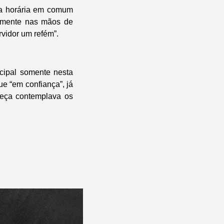
a horária em comum
camente nas mãos de
rvidor um refém”.
ipal somente nesta
ue “em confiança”, já
peça contemplava os