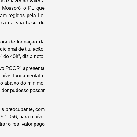
ão e fazendo valer a
e Mossoró o PL que
am regidos pela Lei
tica da sua base de
tora de formação da
dicional de titulação.
 de 40h”, diz a nota.
novo PCCR” apresenta
 nível fundamental e
do abaixo do mínimo,
vidor pudesse passar
ais preocupante, com
$ 1.056, para o nível
ar o real valor pago