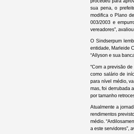
procedeu para aprov
sua pena, o prefe
modifica o Plano d
003/2003 e empurro
vereadores”, avaliou
O Sindserpum lembr
entidade, Marleide Cu
“Allyson e sua banca
“Com a previsão de 
como salário de iní
para nível médio, v
mas, foi derrubada 
por tamanho retroce
Atualmente a jornad
rendimentos previsto
médio. “Ardilosamen
a este servidores”, a