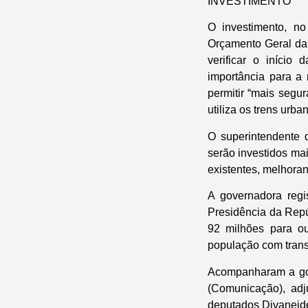
INVESTIMENTO
O investimento, n
Orçamento Geral da
verificar o iníci
importância para a
permitir “mais segu
utiliza os trens urb
O superintendente 
serão investidos ma
existentes, melhoran
A governadora regi
Presidência da Repú
92 milhões para ou
população com transp
Acompanharam a gove
(Comunicação), ad
deputados Divaneide