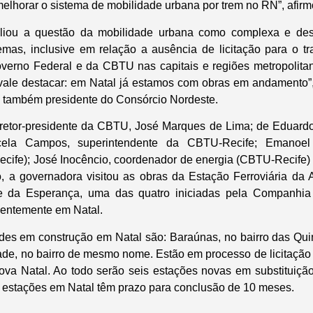
melhorar o sistema de mobilidade urbana por trem no RN”, afir
liou a questão da mobilidade urbana como complexa e des
mas, inclusive em relação a ausência de licitação para o tr
overno Federal e da CBTU nas capitais e regiões metropolita
vale destacar: em Natal já estamos com obras em andamento”
e também presidente do Consórcio Nordeste.
etor-presidente da CBTU, José Marques de Lima; de Eduardo 
cela Campos, superintendente da CBTU-Recife; Emanoel
cife); José Inocêncio, coordenador de energia (CBTU-Recife)
o, a governadora visitou as obras da Estação Ferroviária da
 da Esperança, uma das quatro iniciadas pela Companhia 
entemente em Natal.
ades em construção em Natal são: Baraúnas, no bairro das Qui
ade, no bairro de mesmo nome. Estão em processo de licitação
ova Natal. Ao todo serão seis estações novas em substituição
o estações em Natal têm prazo para conclusão de 10 meses.