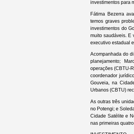
investimentos para 
Fátima Bezerra ava
temos graves proble
investimentos do G
muito saudáveis. E 
executivo estadual 
Acompanhada do dir
planejamento; Mar
operações (CBTU-Re
coordenador jurídic
Gouveia, na Cidade
Urbanos (CBTU) rec
As outras três unid
no Potengi; e Soled
Cidade Satélite e N
nas primeiras quatr