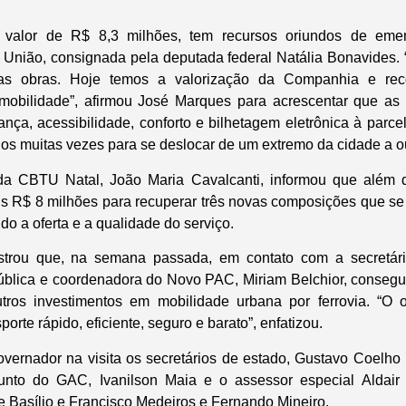
o valor de R$ 8,3 milhões, tem recursos oriundos de eme
 União, consignada pela deputada federal Natália Bonavides.
o das obras. Hoje temos a valorização da Companhia e re
 mobilidade”, afirmou José Marques para acrescentar que as
rança, acessibilidade, conforto e bilhetagem eletrônica à parc
anos muitas vezes para se deslocar de um extremo da cidade a ou
da CBTU Natal, João Maria Cavalcanti, informou que além 
is R$ 8 milhões para recuperar três novas composições que se
do a oferta e a qualidade do serviço.
strou que, na semana passada, em contato com a secretár
blica e coordenadora do Novo PAC, Miriam Belchior, consegu
tros investimentos em mobilidade urbana por ferrovia. “O o
orte rápido, eficiente, seguro e barato”, enfatizou.
rnador na visita os secretários de estado, Gustavo Coelho 
junto do GAC, Ivanilson Maia e o assessor especial Aldai
 Basílio e Francisco Medeiros e Fernando Mineiro.