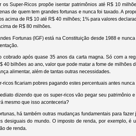
 os Super-Ricos propõe isentar patrimônios até R$ 10 milhõe
nas de quem tem grandes fortunas e nunca foi taxado. A prop
os acima de R$ 10 até R$ 40 milhões; 1% para valores declara
acima de R$ 80 milhões.
ndes Fortunas (IGF) está na Constituição desde 1988 e nunca f
entação.
não cobrado após quase 35 anos da carta magna. Só com a re
$ 40 bilhões ao ano, valor que pode matar a fome de milhões 
nça alimentar, além de tantas outras necessidades.
r-ricos ficariam pobres pagando estes percentuais antes nunc
diato dizendo que os super-ricos vão pegar seu patrimônio e 
rá mesmo que isso aconteceria?
rtunas, há também outras mudanças fundamentais para fazer jus
s desiguais do mundo. O imposto de renda, por exemplo, é 
ão de renda.