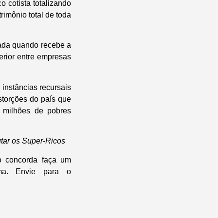
 cotista totalizando
imônio total de toda
utada quando recebe a
terior entre empresas
 instâncias recursais
storções do país que
 milhões de pobres
utar os Super-Ricos
o concorda faça um
ma. Envie para o