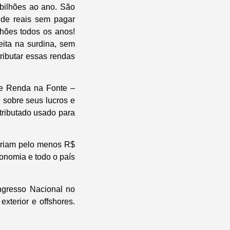
 bilhões ao ano. São
 de reais sem pagar
lhões todos os anos!
eita na surdina, sem
ributar essas rendas
de Renda na Fonte –
 sobre seus lucros e
tributado usado para
eriam pelo menos R$
conomia e todo o país
ngresso Nacional no
xterior e offshores.