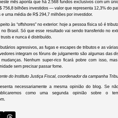
neste mês aponta que há 2.568 fundos exclusivos com um único
756,8 bilhões investidos — valor que representa 12,3% do patr
s e uma média de R$ 294,7 milhões por investidor.
peito às “offshores” no exterior: hoje a pessoa física só é trib
o no Brasil. Só que esse resultado vai sendo transferido no ex
trusts e nunca é distribuído.
butários agressivos, as fugas e escapes de tributos e as várias
vedores integram os fóruns de julgamento são algumas das di
 mudanças. Nenhum super-rico ficará pobre com isso, mas
gnidade sem precisar passar fome.
idente do Instituto Justiça Fiscal, coordenador da campanha Trib
presenta necessariamente a mesma opinião do blog. Se nã
ublicaremos como uma segunda opinião sobre o te
om.