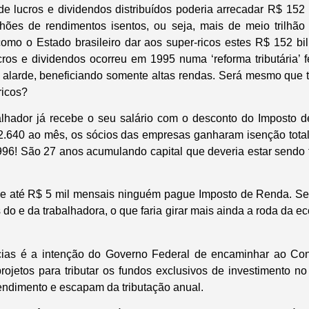
e lucros e dividendos distribuídos poderia arrecadar R$ 152
hões de rendimentos isentos, ou seja, mais de meio trilhão
omo o Estado brasileiro dar aos super-ricos estes R$ 152 bi
ros e dividendos ocorreu em 1995 numa ‘reforma tributária’ f
 alarde, beneficiando somente altas rendas. Será mesmo que t
ricos?
alhador já recebe o seu salário com o desconto do Imposto 
.640 ao mês, os sócios das empresas ganharam isenção total
96! São 27 anos acumulando capital que deveria estar sendo 
 que até R$ 5 mil mensais ninguém pague Imposto de Renda. S
do e da trabalhadora, o que faria girar mais ainda a roda da e
ias é a intenção do Governo Federal de encaminhar ao Co
ojetos para tributar os fundos exclusivos de investimento no e
ndimento e escapam da tributação anual.