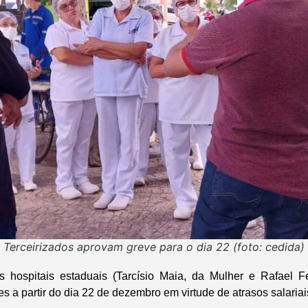
Terceirizados aprovam greve para o dia 22 (foto: cedida)
os hospitais estaduais (Tarcísio Maia, da Mulher e Rafael F
es a partir do dia 22 de dezembro em virtude de atrasos salariai