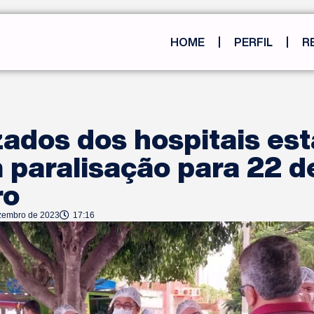
HOME
PERFIL
R
zados dos hospitais es
 paralisação para 22 d
ro
zembro de 2023
17:16