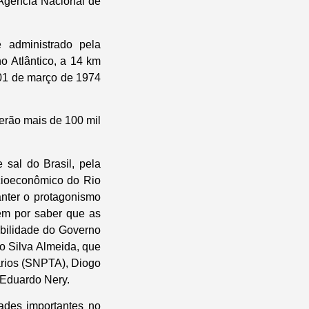
 Agência Nacional de
 administrado pela
 Atlântico, a 14 km
 01 de março de 1974
erão mais de 100 mil
 sal do Brasil, pela
cioeconômico do Rio
anter o protagonismo
bém por saber que as
ibilidade do Governo
o Silva Almeida, que
iários (SNPTA), Diogo
 Eduardo Nery.
dades importantes no