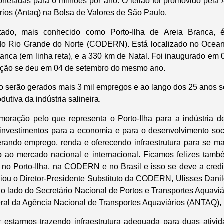
oneladas para 6 milhões por ano. O leilão foi promovido pela
rios (Antaq) na Bolsa de Valores de São Paulo.
tado, mais conhecido como Porto-Ilha de Areia Branca, é
 Rio Grande do Norte (CODERN). Está localizado no Oceano
ranca (em linha reta), e a 330 km de Natal. Foi inaugurado em
ração se deu em 04 de setembro do mesmo ano.
 serão gerados mais 3 mil empregos e ao lango dos 25 anos s
dutiva da indústria salineira.
ração pelo que representa o Porto-Ilha para a indústria de
 investimentos para a economia e para o desenvolvimento so
rando emprego, renda e oferecendo infraestrutura para se m
to ao mercado nacional e internacional. Ficamos felizes tam
no Porto-Ilha, na CODERN e no Brasil e isso se deve a cred
aliou o Diretor-Presidente Substituto da CODERN, Ulisses Danil
 ao lado do Secretário Nacional de Portos e Transportes Aquav
-geral da Agência Nacional de Transportes Aquaviários (ANTAQ),
r estarmos trazendo infraestrutura adequada para duas ativi