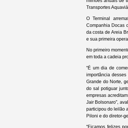
milhões anuais de t
Transportes Aquaviá
O Terminal arrema
Companhia Docas do
da costa de Areia B
e sua primeira ope
No primeiro momento
em toda a cadeia pro
“É um dia de comemo
importância desses
Grande do Norte, ge
do sal potiguar jun
empresas acreditam 
Jair Bolsonaro”, av
participou do leilão
Piloni e do diretor
“Ficamos felizes po