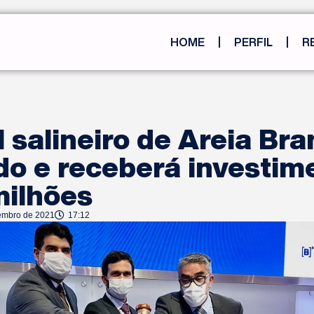
HOME
PERFIL
R
 salineiro de Areia Bra
do e receberá investim
milhões
embro de 2021
17:12