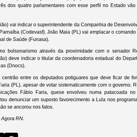
rês dos quatro parlamentares com esse perfil no Estado vão
ão) vai indicar o superintendente da Companhia de Desenvol
Parnaíba (Codevasf). João Maia (PL) vai emplacar o comando
al de Saúde (Funasa).
o bolsonarismo através da proximidade com o senador Ro
ião) deve indicar o titular da coordenadoria estadual do Depa
as (Dnocs).
entrão entre os deputados potiguares que deve ficar de for
aria (PL), apesar de votar sistematicamente com o governo. R
nicações Fábio Faria, quese envolveu numa patacoada no
tou denunciar um suposto favorecimento a Lula nos programas
ão se ancorou nos fatos.
 Agora RN.