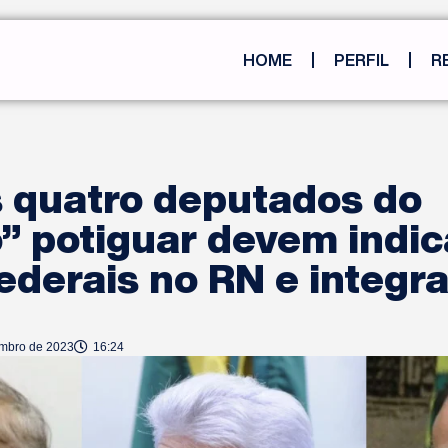
HOME
PERFIL
R
s quatro deputados do
” potiguar devem indic
ederais no RN e integr
embro de 2023
16:24