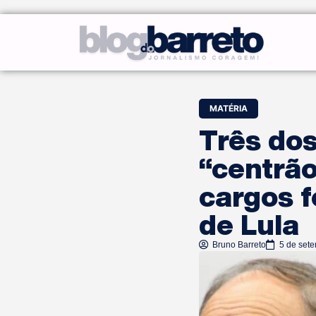
MATÉRIA
Três do
“centrão
cargos f
de Lula
Bruno Barreto
5 de set