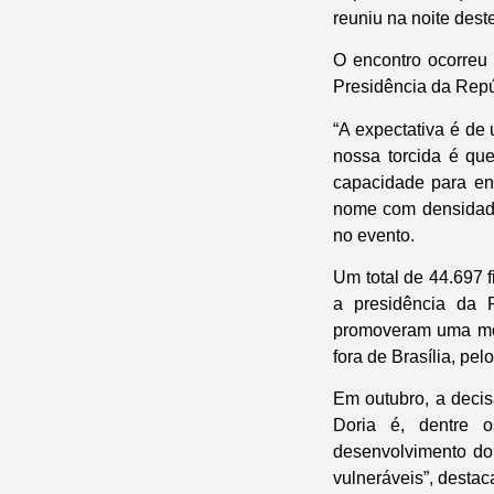
reuniu na noite dest
O encontro ocorreu
Presidência da Repúb
“A expectativa é d
nossa torcida é que
capacidade para en
nome com densidade 
no evento.
Um total de 44.697 f
a presidência da R
promoveram uma mob
fora de Brasília, pe
Em outubro, a deci
Doria é, dentre o
desenvolvimento do 
vulneráveis”, desta