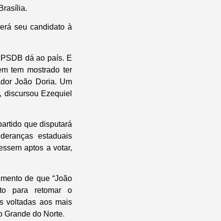
rasília.
erá seu candidato à
 PSDB dá ao país. E
uem tem mostrado ter
ador João Doria. Um
, discursou Ezequiel
partido que disputará
ideranças estaduais
ssem aptos a votar,
imento de que “João
ato para retomar o
as voltadas aos mais
o Grande do Norte.