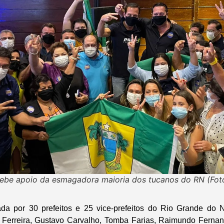
cebe apoio da esmagadora maioria dos tucanos do RN (Foto
da por 30 prefeitos e 25 vice-prefeitos do Rio Grande do No
 Ferreira, Gustavo Carvalho, Tomba Farias, Raimundo Fernan