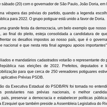
e sábado (20) com o governador de São Paulo, João Doria, em B
 na véspera das prévias do partido, quando a legenda escolh
lica para 2022. O grupo potiguar está unido a favor de Doria.
e uma grande festa da democracia, um belo exemplo que nosso
, ao final do pleito, esteja consolidada a candidatura de q
frentar os desafios impostos ao nosso país, que é o govern
nacional e que nesta reta final agregou apoios importantes”
iliados e mandatários cadastrados votarão o representante do 
epública nas eleições de 2022. Prefeitos, deputados e l
ilização para que cerca de 250 vereadores potiguares estive
lo aplicativo Prévias PSDB.
são da Executiva Estadual do PSDB/RN foi tomada no entend
s postulantes nas prévias nacionais, o melhor candid
país, preservar a democracia e estabelecer políticas públic
ca Ezequiel que também preside a Assembleia Legislativa do Ri