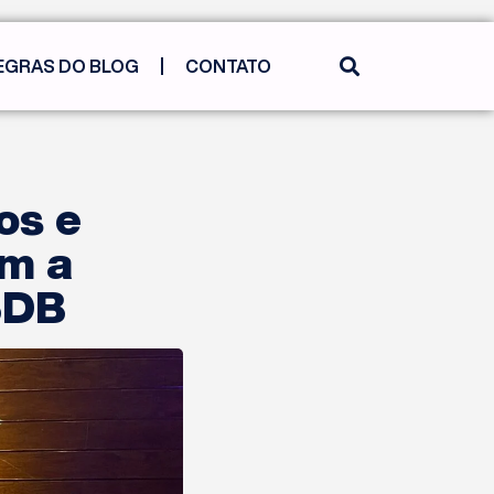
EGRAS DO BLOG
CONTATO
os e
am a
SDB