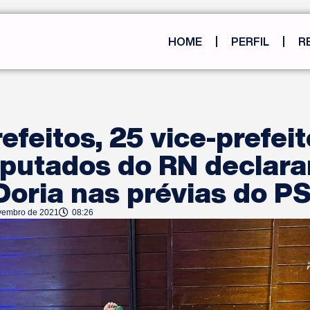
HOME
PERFIL
R
refeitos, 25 vice-prefeit
eputados do RN declar
Doria nas prévias do P
vembro de 2021
08:26