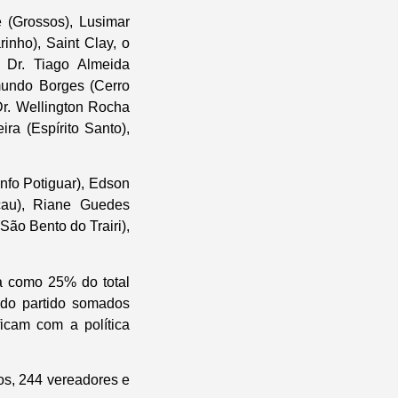
e (Grossos), Lusimar
inho), Saint Clay, o
, Dr. Tiago Almeida
mundo Borges (Cerro
Dr. Wellington Rocha
ra (Espírito Santo),
nfo Potiguar), Edson
cau), Riane Guedes
São Bento do Trairi),
ta como 25% do total
s do partido somados
cam com a política
tos, 244 vereadores e