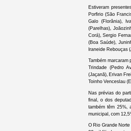
Estiveram presentes
Porfirio (São Franc
Galo (Florânia), I
(Parelhas), Joãozi
Corá), Sergio Ferna
(Boa Saúde), Juninh
Iraneide Rebouças (
Também marcaram pre
Trindade (Pedro A
(Jaçanã), Erivan Fre
Toinho Venceslau (Es
Nas prévias do part
final, o dos deputa
também têm 25%, a
municipal, com 12,5
O Rio Grande Norte p