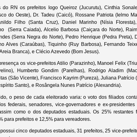
 do RN os prefeitos Iogo Queiroz (Jucurutu), Cinthia Sonal
isco do Oeste), Dr. Tadeu (Caicó), Rossane Patriota (Ielmo Mar
vanildo Filho (Santa Cruz), Daniel Marinho (Nísia Floresta)
nho (Serra Caiada), Alcelio Barbosa (Caiçara do Norte), Rai
ndes (Serra Negra do Norte), Pedro Henrique (Pedra Preta), 
o Alves (Caraúbas), Tiquinho (Ruy Barbosa), Fernando Teixei
Areia Branca), e Clécio Azevedo (Bom Jesus).
sença os vice-prefeitos Atilio (Parazinho), Manoel Felix (Triu
velino), Humberto Gondim (Parelhas), Rodrigo Aladim (Ma
itas (São Vicente), Francisco Kayrim (Pureza), Juliana Patrício (
pírito Santo), e Rosângela Nunes Patrício (Alexandria).
ido, o peso de cada eleitorado varia: o voto dos filiados con
dos federais, senadores, vice-governadores e ex-presidente
ssim como o dos deputados estaduais. Os 25% restantes fi
% para prefeitos e 12,5% para vereadores.
ossui cinco deputados estaduais, 31 prefeitos, 25 vice-prefei