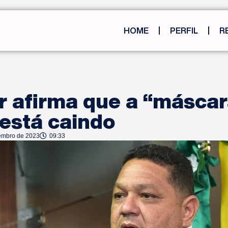
HOME
PERFIL
R
r afirma que a “máscar
 está caindo
embro de 2023
09:33