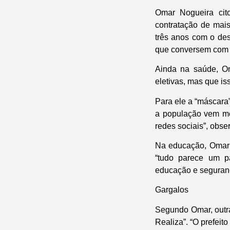
Omar Nogueira cit
contratação de mai
três anos com o de
que conversem com o
Ainda na saúde, Oma
eletivas, mas que i
Para ele a “máscara”
a população vem me 
redes sociais”, obse
Na educação, Omar a
“tudo parece um pa
educação e seguran
Gargalos
Segundo Omar, outra
Realiza”. “O prefei