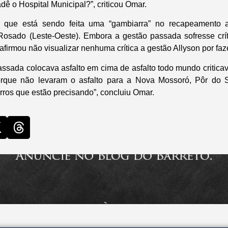
ê o Hospital Municipal?”, criticou Omar.
 que está sendo feita uma “gambiarra” no recapeamento a
Rosado (Leste-Oeste). Embora a gestão passada sofresse crít
firmou não visualizar nenhuma crítica a gestão Allyson por faz
ssada colocava asfalto em cima de asfalto todo mundo criticav
Porque não levaram o asfalto para a Nova Mossoró, Pôr do S
rros que estão precisando”, concluiu Omar.