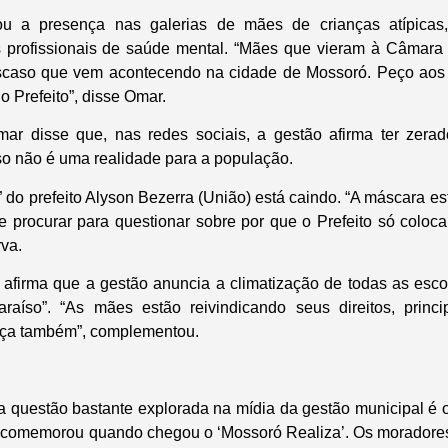
ou a presença nas galerias de mães de crianças atípicas,
s profissionais de saúde mental. “Mães que vieram à Câmara 
scaso que vem acontecendo na cidade de Mossoró. Peço aos
 Prefeito”, disse Omar.
r disse que, nas redes sociais, a gestão afirma ter zerado
sso não é uma realidade para a população.
 do prefeito Alyson Bezerra (União) está caindo. “A máscara es
procurar para questionar sobre por que o Prefeito só coloc
rva.
firma que a gestão anuncia a climatização de todas as esco
raíso”. “As mães estão reivindicando seus direitos, princ
ça também”, complementou.
 questão bastante explorada na mídia da gestão municipal é
to comemorou quando chegou o ‘Mossoró Realiza’. Os moradores