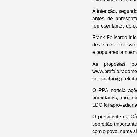
A intenção, segundo 
antes de apresent
representantes do po
Frank Felisardo inf
deste mês. Por isso
e populares também
As propostas po
www.prefeiturad
sec.seplan@prefeit
O PPA norteia açõ
prioridades, anualm
LDO foi aprovada n
O presidente da Câ
sobre tão important
com o povo, numa sin