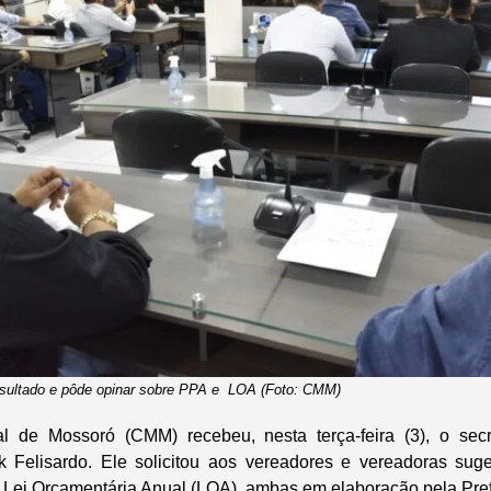
onsultado e pôde opinar sobre PPA e LOA (Foto: CMM)
 de Mossoró (CMM) recebeu, nesta terça-feira (3), o secr
k Felisardo. Ele solicitou aos vereadores e vereadoras sug
a Lei Orçamentária Anual (LOA), ambas em elaboração pela Pref