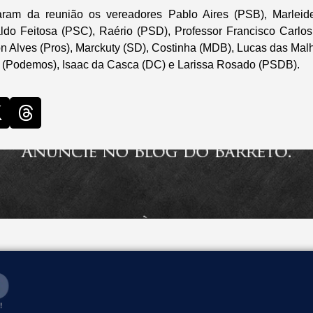
param da reunião os vereadores Pablo Aires (PSB), Marlei
ldo Feitosa (PSC), Raério (PSD), Professor Francisco Carlos
on Alves (Pros), Marckuty (SD), Costinha (MDB), Lucas das Mal
 (Podemos), Isaac da Casca (DC) e Larissa Rosado (PSDB).