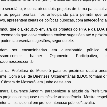
o secretário, é construir os dois projetos de forma participat
ar as peças prontas, nos antecipando para permitir que o
vo, apresentem ideias de políticas públicas, com antecedência”
ormou que o Executivo enviará os projetos do PPA e da LOA a
, recomenda que os vereadores enviem sugestões até o próxi
 podem apresentar sugestões, segundo ele.
dem ser encaminhadas em questionário público, di
emossoro.com.br, banner Orçamento Participativ
urademossoro.com.br.
es da Prefeitura de Mossoró para os próximos quatro anos
ente. Com a Lei de Diretrizes Orçamentárias (LDO), formam o t
a Câmara de Mossoró, em junho deste ano.
mara, Lawrence Amorim, parabenizou a atitude da Prefeitur
es projetos, com quase um mês de antecedência. “Mostra respeit
tonia institucional em prol do interesse público”, avalia.