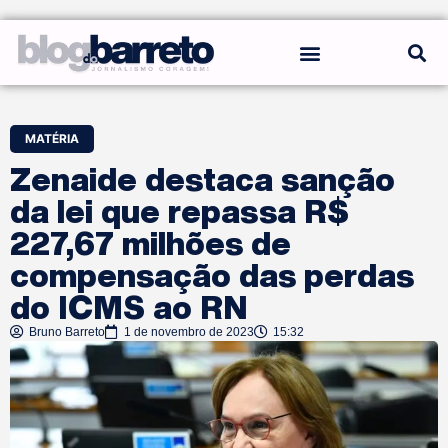
REGRAS DO BLOG
MATÉRIA
Zenaide destaca sanção
da lei que repassa R$
227,67 milhões de
compensação das perdas
do ICMS ao RN
Bruno Barreto
1 de novembro de 2023
15:32