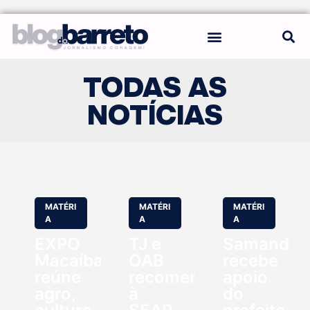
REGRAS DO BLOG
TODAS AS
NOTÍCIAS
MATÉRI
MATÉRI
MATÉRI
A
A
A
EXPO
TJ e
Samanda
Macaíba
OAB
recebe
reúne
recomendam
apoio
agro,
à
do