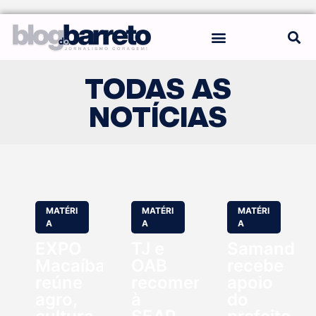
REGRAS DO BLOG
TODAS AS
NOTÍCIAS
MATÉRI
MATÉRI
MATÉRI
A
A
A
EXPO
TJ e
Samanda
Macaíba
OAB
recebe
reúne
recomendam
apoio
agro,
à
do