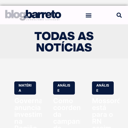
REGRAS DO BLOG
TODAS AS
NOTÍCIAS
MATÉRI
ANÁLIS
ANÁLIS
A
E
E
Governadora
Como
Mossoró
anuncia
coordenador
está
investimentos
da
para o
na
campanha
RN