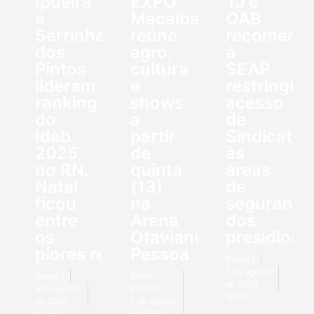
Ipueira
EXPO
TJ e
e
Macaíba
OAB
Serrinha
reúne
recomend
dos
agro,
à
Pintos
cultura
SEAP
lideram
e
restringir
ranking
shows
acesso
do
a
de
Ideb
partir
Sindicato
2025
de
às
no RN.
quinta
áreas
Natal
(13)
de
ficou
na
segurança
entre
Arena
dos
os
Otaviano
presídios
piores resultados
Pessoa
Redação
7 de agosto
Redação
Bruno
de 2026
8 de agosto
Barreto
16:59
de 2026
7 de agosto
07:49
de 2026