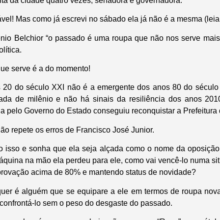
ita da cidade quatro vezes, senadora e governadora.
ável! Mas como já escrevi no sábado ela já não é a mesma (lei
nio Belchior “o passado é uma roupa que não nos serve mais”
lítica.
 que serve é a do momento!
 20 do século XXI não é a emergente dos anos 80 do século
irada de milênio e não há sinais da resiliência dos anos 2
 pelo Governo do Estado conseguiu reconquistar a Prefeitura
ão repete os erros de Francisco José Junior.
o isso e sonha que ela seja alçada como o nome da oposição. 
áquina na mão ela perdeu para ele, como vai vencê-lo numa si
aprovação acima de 80% e mantendo status de novidade?
uer é alguém que se equipare a ele em termos de roupa nova
 confrontá-lo sem o peso do desgaste do passado.