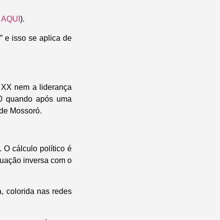
a
AQUI
).
 e isso se aplica de
 XX nem a liderança
010 quando após uma
 de Mossoró.
O cálculo político é
tuação inversa com o
, colorida nas redes