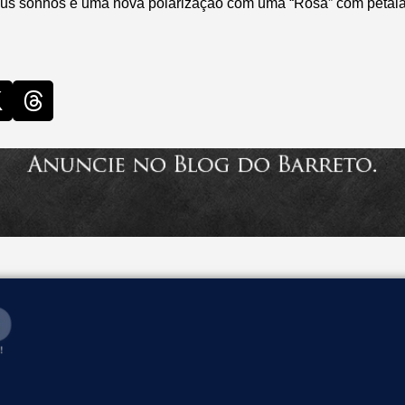
eus sonhos é uma nova polarização com uma “Rosa” com pétal