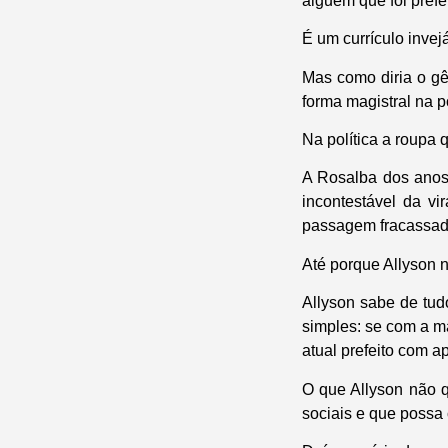
alguém que foi prefe
É um currículo invej
Mas como diria o gê
forma magistral na po
Na política a roupa
A Rosalba dos anos
incontestável da v
passagem fracassada
Até porque Allyson n
Allyson sabe de tud
simples: se com a m
atual prefeito com 
O que Allyson não q
sociais e que possa