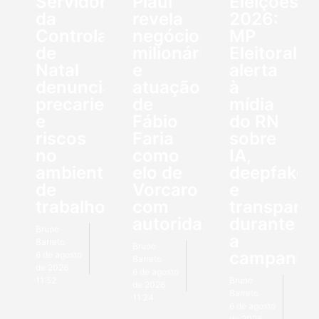
Servidores
Piauí
Eleições
da
revela
2026:
Controladoria
negócios
MP
de
milionários
Eleitoral
Natal
e
alerta
denunciam
atuação
à
precariedade
de
mídia
e
Fábio
do RN
riscos
Faria
sobre
no
como
IA,
ambiente
elo de
deepfakes
de
Vorcaro
e
trabalho
com
transparên
autoridades
durante
Bruno
a
Barreto
Bruno
campanha
6 de agosto
Barreto
de 2026
6 de agosto
11:52
Bruno
de 2026
Barreto
11:24
6 de agosto
de 2026