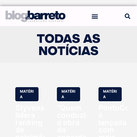
REGRAS DO BLOG
TODAS AS
NOTÍCIAS
MATÉRI
MATÉRI
MATÉRI
A
A
A
Styvenson
“Quem
PontoCom
lidera
conduziu
é
ranking
a obra
lançada
de
da
com