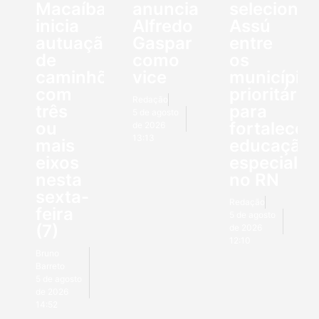
Macaíba
anuncia
seleciona
inicia
Alfredo
Assú
autuação
Gaspar
entre
de
como
os
caminhões
vice
município
com
prioritário
Redação
três
para
5 de agosto
ou
fortalecer
de 2026
13:13
mais
educação
eixos
especial
nesta
no RN
sexta-
Redação
feira
5 de agosto
(7)
de 2026
12:10
Bruno
Barreto
5 de agosto
de 2026
14:52