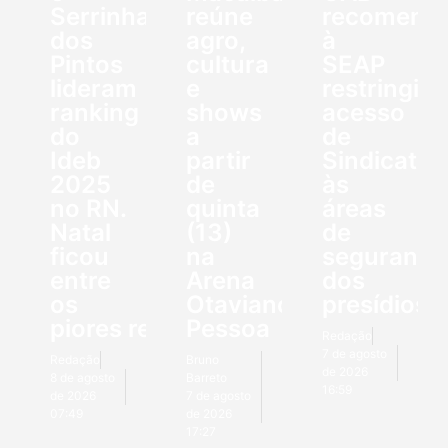
Serrinha
reúne
recomend
dos
agro,
à
Pintos
cultura
SEAP
lideram
e
restringir
ranking
shows
acesso
do
a
de
Ideb
partir
Sindicato
2025
de
às
no RN.
quinta
áreas
Natal
(13)
de
ficou
na
segurança
entre
Arena
dos
os
Otaviano
presídios
piores resultados
Pessoa
Redação
7 de agosto
Redação
Bruno
de 2026
8 de agosto
Barreto
16:59
de 2026
7 de agosto
07:49
de 2026
17:27