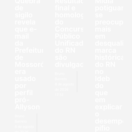
Quebra
Resultado
Mídia
de
final e
potiguar
sigilo
homologação
se
revela
do
preocupo
que e-
Concurso
mais
mail
Público
em
da
Unificado
desqualifi
Prefeitura
do RN
marca
de
são
histórica
Mossoró
divulgados
do RN
era
no
Bruno
usado
Ideb
Barreto
por
do
8 de agosto
de 2026
perfil
que
17:18
pró-
em
Allyson
explicar
o
Bruno
desempen
Barreto
pífio
8 de agosto
de 2026