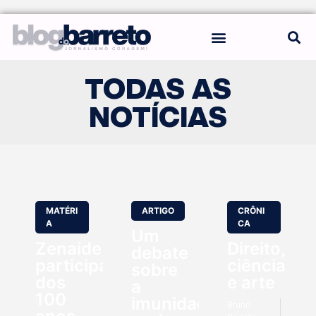
REGRAS DO BLOG
TODAS AS
NOTÍCIAS
MATÉRI
ARTIGO
CRÔNI
A
CA
Um
Zenaide
Direito,
debate
participa
ciência
sobre
dos
e arte
a
100
imunidade
Bruno