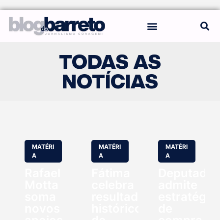
REGRAS DO BLOG
TODAS AS
NOTÍCIAS
MATÉRI
MATÉRI
MATÉRI
A
A
A
Rafael
Fátima
Deputado
Motta
celebra
admite
soma
resultado
estratégia
novos
histórico
de