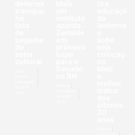
determina
Mais
tira
transparência
um
educação
na
instituto
da
lista
aponta
lanterna
de
Zenaide
e
pagamentos
em
sobe
do
primeiro
seis
setor
lugar
colocaçõe
cultural
para o
no
Senado
Ideb:
Bruno
no RN
o
Barreto
melhor
5 de agosto
Redação
de 2026
índice
5 de agosto
18:31
dos
de 2026
18:26
últimos
20
anos
Redação
5 de agosto