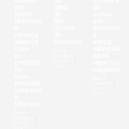
apoios
do
compra
em
Ideb
de
Ielmo
do
votos
Marinho
RN:
em
e
“Fruto
entrevista
reforça
de
e
aliança
investimentos”
ataca
com
adversário
Redação
ex-
após
7 de agosto
prefeito,
repercuss
de 2026
10:45
ex-
negativa
vice-
Redação
prefeita,
7 de agosto
vereadores
de 2026
10:25
e
lideranças
Redação
7 de agosto
de 2026
13:18