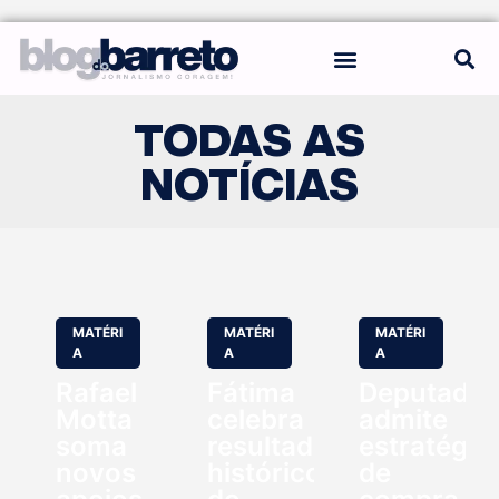
REGRAS DO BLOG
TODAS AS
NOTÍCIAS
MATÉRI
MATÉRI
MATÉRI
A
A
A
Rafael
Fátima
Deputado
Motta
celebra
admite
soma
resultado
estratégia
novos
histórico
de