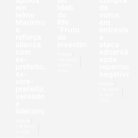
apoios
do
compra
em
Ideb
de
Ielmo
do
votos
Marinho
RN:
em
e
“Fruto
entrevista
reforça
de
e
aliança
investimentos”
ataca
com
adversário
Redação
ex-
após
7 de agosto
prefeito,
repercuss
de 2026
10:45
ex-
negativa
vice-
Redação
prefeita,
7 de agosto
vereadores
de 2026
10:25
e
lideranças
Redação
7 de agosto
de 2026
13:18