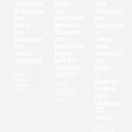
determina
Mais
tira
transparência
um
educação
na
instituto
da
lista
aponta
lanterna
de
Zenaide
e
pagamentos
em
sobe
do
primeiro
seis
setor
lugar
colocaçõe
cultural
para o
no
Senado
Ideb:
Bruno
no RN
o
Barreto
melhor
5 de agosto
Redação
de 2026
índice
5 de agosto
18:31
dos
de 2026
18:26
últimos
20
anos
Redação
5 de agosto