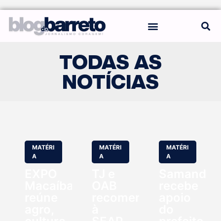
REGRAS DO BLOG
TODAS AS
NOTÍCIAS
MATÉRI
MATÉRI
MATÉRI
A
A
A
EXPO
TJ e
Samanda
Macaíba
OAB
recebe
reúne
recomendam
apoio
agro,
à
do