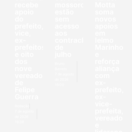
recebe
mossoroenses
Motta
apoio
estão
soma
do
sem
novos
prefeito,
acesso
apoios
vice,
aos
em
ex-
contracheques
Ielmo
prefeitos
de
Marinho
e oito
julho
e
dos
reforça
Bruno
nove
aliança
Barreto
vereadores
com
7 de agosto
de 2026
de
ex-
16:00
Felipe
prefeito,
Guerra
ex-
vice-
Redação
prefeita,
7 de agosto
vereadore
de 2026
16:38
e