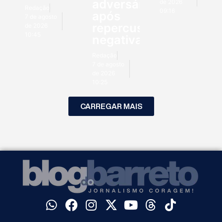
adversários
de 2026
Redação
09:16
após
7 de agosto
repercussão
de 2026
10:45
negativa
Redação
7 de agosto
de 2026
10:25
CARREGAR MAIS