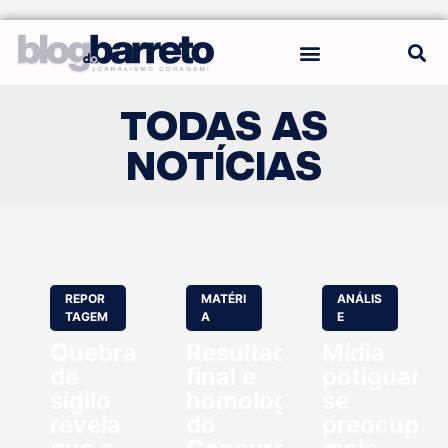
REGRAS DO BLOG
TODAS AS
NOTÍCIAS
REPOR
MATÉRI
ANÁLIS
TAGEM
A
E
Quebra
Resultado
Mídia
de
final e
potiguar
sigilo
homologação
se
revela
do
preocupo