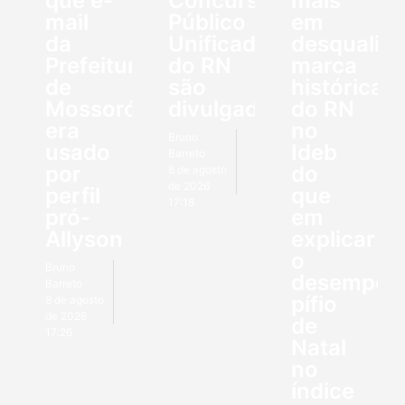
que e-
Concurso
mais
mail
Público
em
da
Unificado
desqualifi
Prefeitura
do RN
marca
de
são
histórica
Mossoró
divulgados
do RN
era
no
Bruno
usado
Ideb
Barreto
por
do
8 de agosto
de 2026
perfil
que
17:18
pró-
em
Allyson
explicar
o
Bruno
desempen
Barreto
pífio
8 de agosto
de 2026
de
17:26
Natal
no
índice