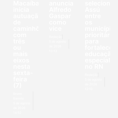
Macaíba
anuncia
seleciona
inicia
Alfredo
Assú
autuação
Gaspar
entre
de
como
os
caminhões
vice
município
com
prioritário
Redação
três
para
5 de agosto
ou
fortalecer
de 2026
13:13
mais
educação
eixos
especial
nesta
no RN
sexta-
Redação
feira
5 de agosto
(7)
de 2026
12:10
Bruno
Barreto
5 de agosto
de 2026
14:52