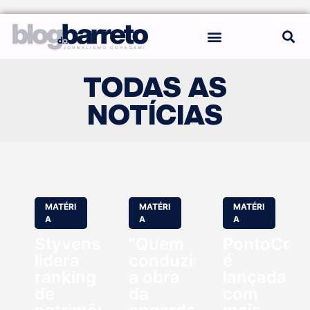
REGRAS DO BLOG
TODAS AS
NOTÍCIAS
MATÉRI
MATÉRI
MATÉRI
A
A
A
Styvenson
“Quem
PontoCom
lidera
conduziu
é
ranking
a obra
lançada
de
da
com