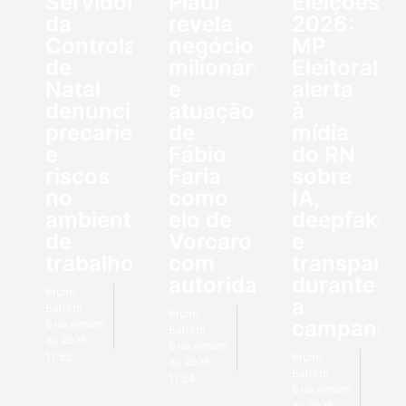
Servidores
Piauí
Eleições
da
revela
2026:
Controladoria
negócios
MP
de
milionários
Eleitoral
Natal
e
alerta
denunciam
atuação
à
precariedade
de
mídia
e
Fábio
do RN
riscos
Faria
sobre
no
como
IA,
ambiente
elo de
deepfakes
de
Vorcaro
e
trabalho
com
transparên
autoridades
durante
Bruno
a
Barreto
Bruno
campanha
6 de agosto
Barreto
de 2026
6 de agosto
11:52
Bruno
de 2026
Barreto
11:24
6 de agosto
de 2026