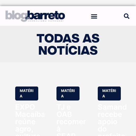
REGRAS DO BLOG
TODAS AS
NOTÍCIAS
MATÉRI
MATÉRI
MATÉRI
A
A
A
EXPO
TJ e
Samanda
Macaíba
OAB
recebe
reúne
recomendam
apoio
agro,
à
do