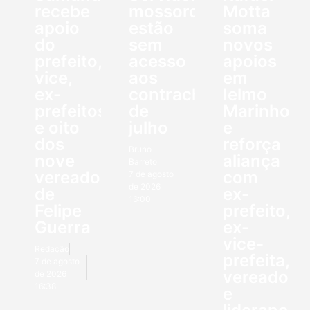
recebe
mossoroenses
Motta
apoio
estão
soma
do
sem
novos
prefeito,
acesso
apoios
vice,
aos
em
ex-
contracheques
Ielmo
prefeitos
de
Marinho
e oito
julho
e
dos
reforça
Bruno
nove
aliança
Barreto
vereadores
com
7 de agosto
de 2026
de
ex-
16:00
Felipe
prefeito,
Guerra
ex-
vice-
Redação
prefeita,
7 de agosto
vereadore
de 2026
16:38
e