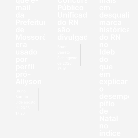
que e-
Concurso
mais
mail
Público
em
da
Unificado
desqualifi
Prefeitura
do RN
marca
de
são
histórica
Mossoró
divulgados
do RN
era
no
Bruno
usado
Ideb
Barreto
por
do
8 de agosto
de 2026
perfil
que
17:18
pró-
em
Allyson
explicar
o
Bruno
desempen
Barreto
pífio
8 de agosto
de 2026
de
17:26
Natal
no
índice