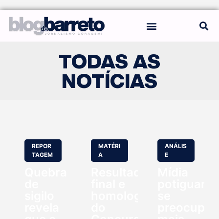
REGRAS DO BLOG
TODAS AS
NOTÍCIAS
REPOR
MATÉRI
ANÁLIS
TAGEM
A
E
Quebra
Resultado
Mídia
de
final e
potiguar
sigilo
homologação
se
revela
do
preocupo