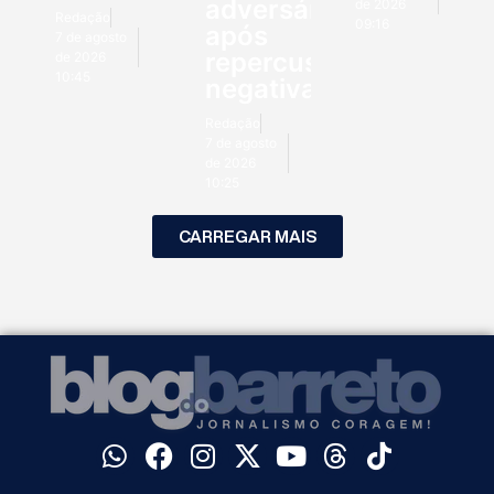
adversários
de 2026
Redação
09:16
após
7 de agosto
repercussão
de 2026
10:45
negativa
Redação
7 de agosto
de 2026
10:25
CARREGAR MAIS