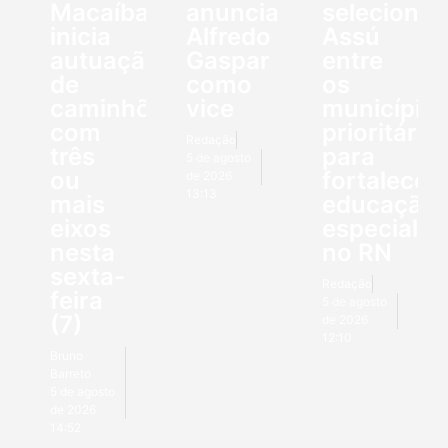
Macaíba
anuncia
seleciona
inicia
Alfredo
Assú
autuação
Gaspar
entre
de
como
os
caminhões
vice
município
com
prioritário
Redação
três
para
5 de agosto
ou
fortalecer
de 2026
13:13
mais
educação
eixos
especial
nesta
no RN
sexta-
Redação
feira
5 de agosto
(7)
de 2026
12:10
Bruno
Barreto
5 de agosto
de 2026
14:52