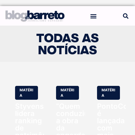
REGRAS DO BLOG
TODAS AS
NOTÍCIAS
MATÉRI
MATÉRI
MATÉRI
A
A
A
Styvenson
“Quem
PontoCom
lidera
conduziu
é
ranking
a obra
lançada
de
da
com