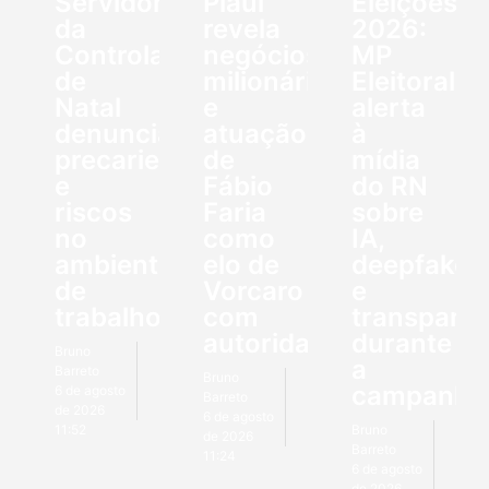
Servidores
Piauí
Eleições
da
revela
2026:
Controladoria
negócios
MP
de
milionários
Eleitoral
Natal
e
alerta
denunciam
atuação
à
precariedade
de
mídia
e
Fábio
do RN
riscos
Faria
sobre
no
como
IA,
ambiente
elo de
deepfakes
de
Vorcaro
e
trabalho
com
transparên
autoridades
durante
Bruno
a
Barreto
Bruno
campanha
6 de agosto
Barreto
de 2026
6 de agosto
11:52
Bruno
de 2026
Barreto
11:24
6 de agosto
de 2026