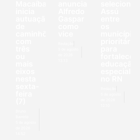
Macaíba
anuncia
seleciona
inicia
Alfredo
Assú
autuação
Gaspar
entre
de
como
os
caminhões
vice
município
com
prioritário
Redação
três
para
5 de agosto
ou
fortalecer
de 2026
13:13
mais
educação
eixos
especial
nesta
no RN
sexta-
Redação
feira
5 de agosto
(7)
de 2026
12:10
Bruno
Barreto
5 de agosto
de 2026
14:52