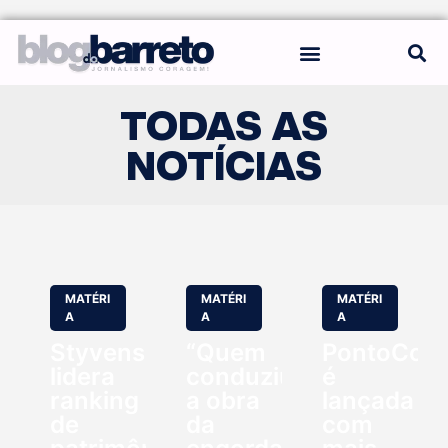
REGRAS DO BLOG
TODAS AS
NOTÍCIAS
MATÉRI
MATÉRI
MATÉRI
A
A
A
Styvenson
“Quem
PontoCom
lidera
conduziu
é
ranking
a obra
lançada
de
da
com