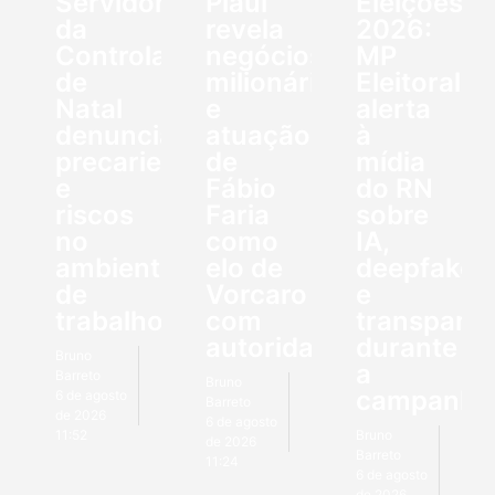
Servidores
Piauí
Eleições
da
revela
2026:
Controladoria
negócios
MP
de
milionários
Eleitoral
Natal
e
alerta
denunciam
atuação
à
precariedade
de
mídia
e
Fábio
do RN
riscos
Faria
sobre
no
como
IA,
ambiente
elo de
deepfakes
de
Vorcaro
e
trabalho
com
transparên
autoridades
durante
Bruno
a
Barreto
Bruno
campanha
6 de agosto
Barreto
de 2026
6 de agosto
11:52
Bruno
de 2026
Barreto
11:24
6 de agosto
de 2026