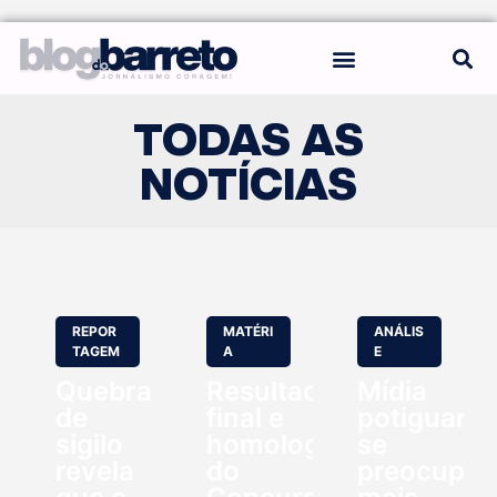
REGRAS DO BLOG
TODAS AS
NOTÍCIAS
REPOR
MATÉRI
ANÁLIS
TAGEM
A
E
Quebra
Resultado
Mídia
de
final e
potiguar
sigilo
homologação
se
revela
do
preocupo