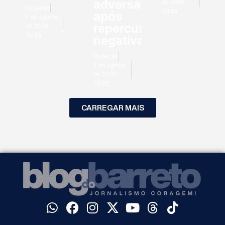
adversários
de 2026
Redação
09:16
após
7 de agosto
repercussão
de 2026
10:45
negativa
Redação
7 de agosto
de 2026
10:25
CARREGAR MAIS