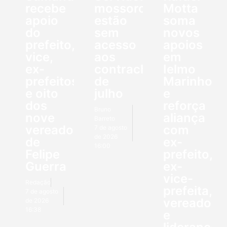
recebe
mossoroenses
Motta
apoio
estão
soma
do
sem
novos
prefeito,
acesso
apoios
vice,
aos
em
ex-
contracheques
Ielmo
prefeitos
de
Marinho
e oito
julho
e
dos
reforça
Bruno
nove
aliança
Barreto
vereadores
com
7 de agosto
de 2026
de
ex-
16:00
Felipe
prefeito,
Guerra
ex-
vice-
Redação
prefeita,
7 de agosto
vereadore
de 2026
16:38
e