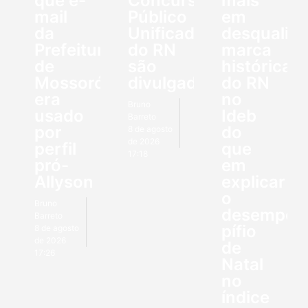
que e-
Concurso
mais
mail
Público
em
da
Unificado
desqualifi
Prefeitura
do RN
marca
de
são
histórica
Mossoró
divulgados
do RN
era
no
Bruno
usado
Ideb
Barreto
por
do
8 de agosto
de 2026
perfil
que
17:18
pró-
em
Allyson
explicar
o
Bruno
desempen
Barreto
pífio
8 de agosto
de 2026
de
17:26
Natal
no
índice