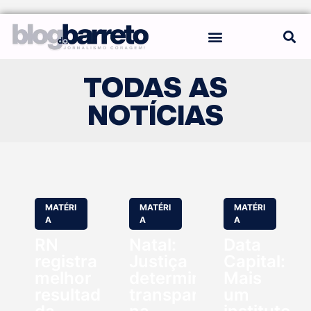
REGRAS DO BLOG
TODAS AS
NOTÍCIAS
MATÉRI
MATÉRI
MATÉRI
A
A
A
RN
Natal:
Data
registra
Justiça
Capital:
melhor
determina
Mais
resultado
transparência
um