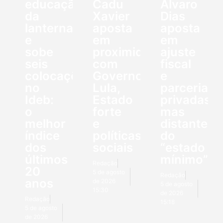
educação
Cadu
Álvaro
da
Xavier
Dias
lanterna
aposta
aposta
e
em
em
sobe
proximidade
ajuste
seis
com
fiscal
colocações
Governo
e
no
Lula,
parcerias
Ideb:
Estado
privadas,
o
forte
mas
melhor
e
distante
índice
políticas
do
dos
sociais
“estado
últimos
mínimo”
Redação
20
5 de agosto
Redação
anos
de 2026
5 de agosto
15:30
de 2026
Redação
15:18
5 de agosto
de 2026