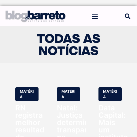
REGRAS DO BLOG
TODAS AS
NOTÍCIAS
MATÉRI
MATÉRI
MATÉRI
A
A
A
RN
Natal:
Data
registra
Justiça
Capital:
melhor
determina
Mais
resultado
transparência
um