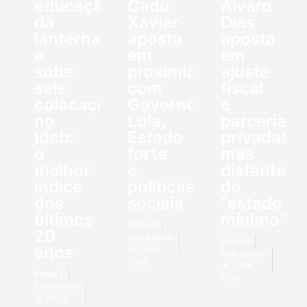
educação
Cadu
Álvaro
da
Xavier
Dias
lanterna
aposta
aposta
e
em
em
sobe
proximidade
ajuste
seis
com
fiscal
colocações
Governo
e
no
Lula,
parcerias
Ideb:
Estado
privadas,
o
forte
mas
melhor
e
distante
índice
políticas
do
dos
sociais
“estado
últimos
mínimo”
Redação
20
5 de agosto
Redação
anos
de 2026
5 de agosto
15:30
de 2026
Redação
15:18
5 de agosto
de 2026