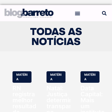
REGRAS DO BLOG
TODAS AS
NOTÍCIAS
MATÉRI
MATÉRI
MATÉRI
A
A
A
RN
Natal:
Data
registra
Justiça
Capital:
melhor
determina
Mais
resultado
transparência
um