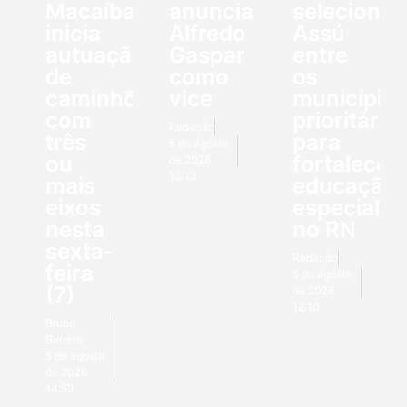
Macaíba
anuncia
seleciona
inicia
Alfredo
Assú
autuação
Gaspar
entre
de
como
os
caminhões
vice
município
com
prioritário
Redação
três
para
5 de agosto
ou
fortalecer
de 2026
13:13
mais
educação
eixos
especial
nesta
no RN
sexta-
Redação
feira
5 de agosto
(7)
de 2026
12:10
Bruno
Barreto
5 de agosto
de 2026
14:52