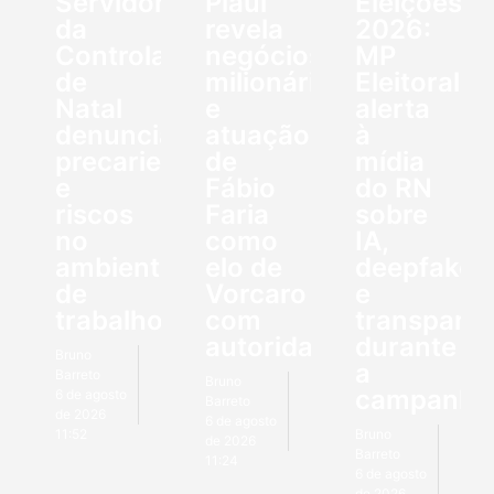
Servidores
Piauí
Eleições
da
revela
2026:
Controladoria
negócios
MP
de
milionários
Eleitoral
Natal
e
alerta
denunciam
atuação
à
precariedade
de
mídia
e
Fábio
do RN
riscos
Faria
sobre
no
como
IA,
ambiente
elo de
deepfakes
de
Vorcaro
e
trabalho
com
transparên
autoridades
durante
Bruno
a
Barreto
Bruno
campanha
6 de agosto
Barreto
de 2026
6 de agosto
11:52
Bruno
de 2026
Barreto
11:24
6 de agosto
de 2026