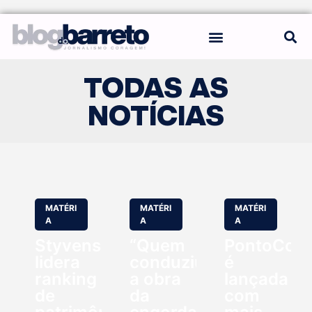
REGRAS DO BLOG
TODAS AS
NOTÍCIAS
MATÉRI
MATÉRI
MATÉRI
A
A
A
Styvenson
“Quem
PontoCom
lidera
conduziu
é
ranking
a obra
lançada
de
da
com