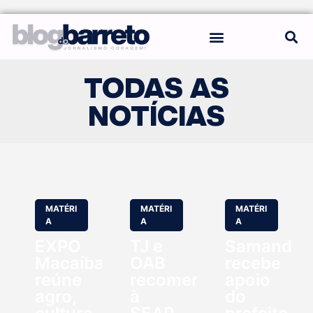
REGRAS DO BLOG
TODAS AS
NOTÍCIAS
MATÉRI
MATÉRI
MATÉRI
A
A
A
EXPO
TJ e
Samanda
Macaíba
OAB
recebe
reúne
recomendam
apoio
agro,
à
do