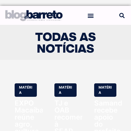
REGRAS DO BLOG
TODAS AS
NOTÍCIAS
MATÉRI
MATÉRI
MATÉRI
A
A
A
EXPO
TJ e
Samanda
Macaíba
OAB
recebe
reúne
recomendam
apoio
agro,
à
do