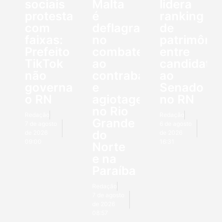
sociais
Malta
lidera
protestam
é
ranking
com
deflagrada
de
faixas:
no
patrimôni
Prefeito
combate
entre
TikTok
ao
candidato
não
contrabando
ao
governa
e
Senado
o RN
agiotagem
no RN
no Rio
Redação
Redação
Grande
7 de agosto
6 de agosto
do
de 2026
de 2026
09:00
16:31
Norte
e na
Paraíba
Redação
7 de agosto
de 2026
08:57