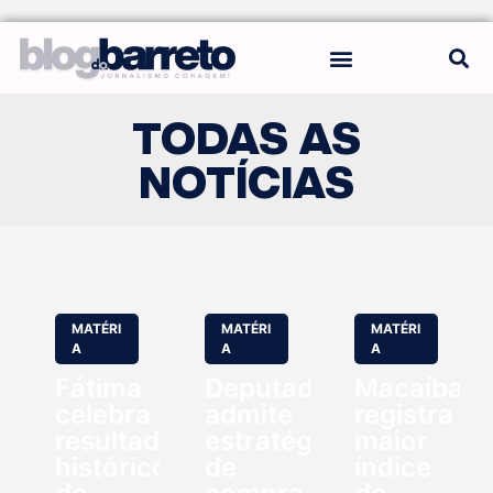
REGRAS DO BLOG
TODAS AS
NOTÍCIAS
MATÉRI
MATÉRI
MATÉRI
A
A
A
Fátima
Deputado
Macaíba
celebra
admite
registra
resultado
estratégia
maior
histórico
de
índice