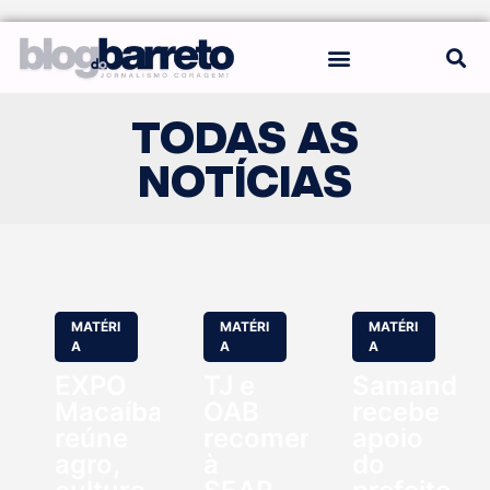
REGRAS DO BLOG
TODAS AS
NOTÍCIAS
MATÉRI
MATÉRI
MATÉRI
A
A
A
EXPO
TJ e
Samanda
Macaíba
OAB
recebe
reúne
recomendam
apoio
agro,
à
do