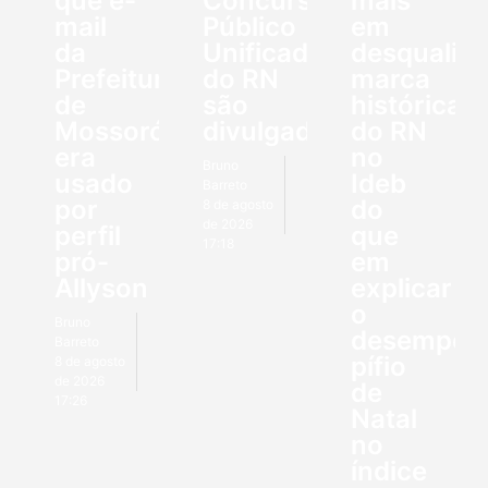
que e-
Concurso
mais
mail
Público
em
da
Unificado
desqualifi
Prefeitura
do RN
marca
de
são
histórica
Mossoró
divulgados
do RN
era
no
Bruno
usado
Ideb
Barreto
por
do
8 de agosto
de 2026
perfil
que
17:18
pró-
em
Allyson
explicar
o
Bruno
desempen
Barreto
pífio
8 de agosto
de 2026
de
17:26
Natal
no
índice