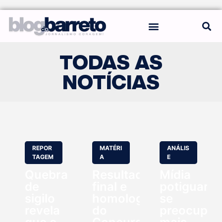
REGRAS DO BLOG
TODAS AS
NOTÍCIAS
REPOR
MATÉRI
ANÁLIS
TAGEM
A
E
Quebra
Resultado
Mídia
de
final e
potiguar
sigilo
homologação
se
revela
do
preocupo