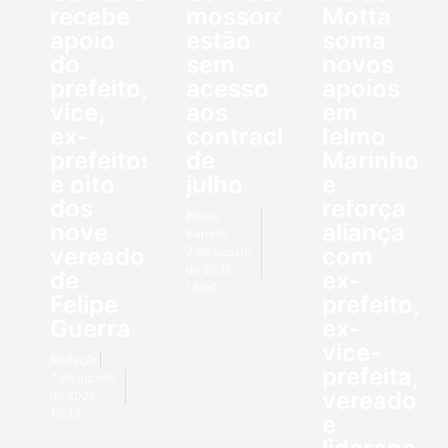
recebe
mossoroenses
Motta
apoio
estão
soma
do
sem
novos
prefeito,
acesso
apoios
vice,
aos
em
ex-
contracheques
Ielmo
prefeitos
de
Marinho
e oito
julho
e
dos
reforça
Bruno
nove
aliança
Barreto
vereadores
com
7 de agosto
de 2026
de
ex-
16:00
Felipe
prefeito,
Guerra
ex-
vice-
Redação
prefeita,
7 de agosto
vereadore
de 2026
16:38
e