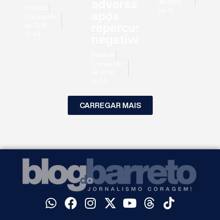
adversários
de 2026
Redação
09:16
após
7 de agosto
repercussão
de 2026
10:45
negativa
Redação
7 de agosto
de 2026
10:25
CARREGAR MAIS