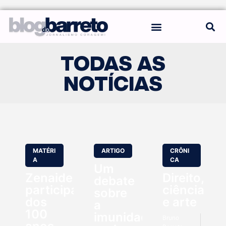
REGRAS DO BLOG
TODAS AS
NOTÍCIAS
MATÉRI
ARTIGO
CRÔNI
A
CA
Um
Zenaide
Direito,
debate
participa
ciência
sobre
dos
e arte
a
100
imunidade
Bruno