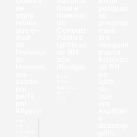
Quebra
Resultado
Mídia
de
final e
potiguar
sigilo
homologação
se
revela
do
preocupo
que e-
Concurso
mais
mail
Público
em
da
Unificado
desqualifi
Prefeitura
do RN
marca
de
são
histórica
Mossoró
divulgados
do RN
era
no
Bruno
usado
Ideb
Barreto
por
do
8 de agosto
de 2026
perfil
que
17:18
pró-
em
Allyson
explicar
o
Bruno
desempen
Barreto
pífio
8 de agosto
de 2026