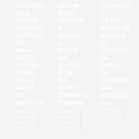
Serrinha
reúne
recomend
dos
agro,
à
Pintos
cultura
SEAP
lideram
e
restringir
ranking
shows
acesso
do
a
de
Ideb
partir
Sindicato
2025
de
às
no RN.
quinta
áreas
Natal
(13)
de
ficou
na
segurança
entre
Arena
dos
os
Otaviano
presídios
piores resultados
Pessoa
Redação
7 de agosto
Redação
Bruno
de 2026
8 de agosto
Barreto
16:59
de 2026
7 de agosto
07:49
de 2026
17:27