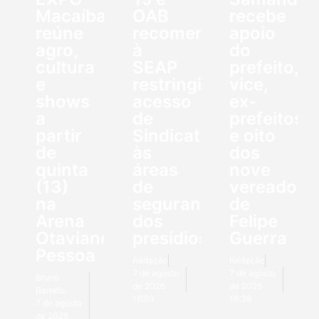
Macaíba
OAB
recebe
reúne
recomendam
apoio
agro,
à
do
cultura
SEAP
prefeito,
e
restringir
vice,
shows
acesso
ex-
a
de
prefeitos
partir
Sindicato
e oito
de
às
dos
quinta
áreas
nove
(13)
de
vereadore
na
segurança
de
Arena
dos
Felipe
Otaviano
presídios
Guerra
Pessoa
Redação
Redação
7 de agosto
7 de agosto
Bruno
de 2026
de 2026
Barreto
16:59
16:38
7 de agosto
de 2026