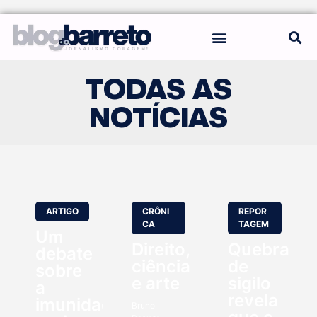
REGRAS DO BLOG
TODAS AS
NOTÍCIAS
ARTIGO
CRÔNI
REPOR
CA
TAGEM
Um
Direito,
Quebra
debate
ciência
de
sobre
e arte
sigilo
a
revela
imunidade
Bruno