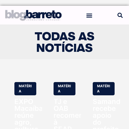
REGRAS DO BLOG
TODAS AS
NOTÍCIAS
MATÉRI
MATÉRI
MATÉRI
A
A
A
EXPO
TJ e
Samanda
Macaíba
OAB
recebe
reúne
recomendam
apoio
agro,
à
do