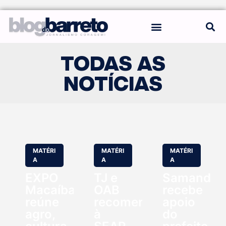
REGRAS DO BLOG
TODAS AS
NOTÍCIAS
MATÉRI
MATÉRI
MATÉRI
A
A
A
EXPO
TJ e
Samanda
Macaíba
OAB
recebe
reúne
recomendam
apoio
agro,
à
do