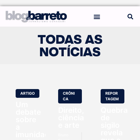
REGRAS DO BLOG
TODAS AS
NOTÍCIAS
ARTIGO
CRÔNI
REPOR
CA
TAGEM
Um
Direito,
Quebra
debate
ciência
de
sobre
e arte
sigilo
a
revela
imunidade
Bruno