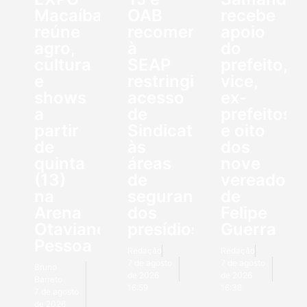
Macaíba
OAB
recebe
reúne
recomendam
apoio
agro,
à
do
cultura
SEAP
prefeito,
e
restringir
vice,
shows
acesso
ex-
a
de
prefeitos
partir
Sindicato
e oito
de
às
dos
quinta
áreas
nove
(13)
de
vereadore
na
segurança
de
Arena
dos
Felipe
Otaviano
presídios
Guerra
Pessoa
Redação
Redação
7 de agosto
7 de agosto
Bruno
de 2026
de 2026
Barreto
16:59
16:38
7 de agosto
de 2026