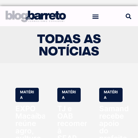
REGRAS DO BLOG
TODAS AS
NOTÍCIAS
MATÉRI
MATÉRI
MATÉRI
A
A
A
EXPO
TJ e
Samanda
Macaíba
OAB
recebe
reúne
recomendam
apoio
agro,
à
do