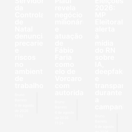
Servidores
Piauí
Eleições
da
revela
2026:
Controladoria
negócios
MP
de
milionários
Eleitoral
Natal
e
alerta
denunciam
atuação
à
precariedade
de
mídia
e
Fábio
do RN
riscos
Faria
sobre
no
como
IA,
ambiente
elo de
deepfakes
de
Vorcaro
e
trabalho
com
transparên
autoridades
durante
Bruno
a
Barreto
Bruno
campanha
6 de agosto
Barreto
de 2026
6 de agosto
11:52
Bruno
de 2026
Barreto
11:24
6 de agosto
de 2026