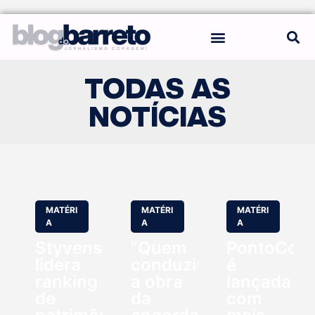
REGRAS DO BLOG
TODAS AS
NOTÍCIAS
MATÉRI
MATÉRI
MATÉRI
A
A
A
Styvenson
“Quem
PontoCom
lidera
conduziu
é
ranking
a obra
lançada
de
da
com