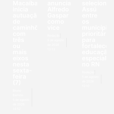
Macaíba
anuncia
seleciona
inicia
Alfredo
Assú
autuação
Gaspar
entre
de
como
os
caminhões
vice
município
com
prioritário
Redação
três
para
5 de agosto
ou
fortalecer
de 2026
13:13
mais
educação
eixos
especial
nesta
no RN
sexta-
Redação
feira
5 de agosto
(7)
de 2026
12:10
Bruno
Barreto
5 de agosto
de 2026
14:52