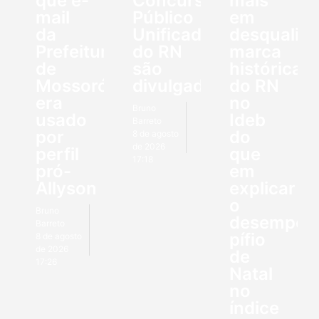
que e-
Concurso
mais
mail
Público
em
da
Unificado
desqualifi
Prefeitura
do RN
marca
de
são
histórica
Mossoró
divulgados
do RN
era
no
Bruno
usado
Ideb
Barreto
por
do
8 de agosto
de 2026
perfil
que
17:18
pró-
em
Allyson
explicar
o
Bruno
desempen
Barreto
pífio
8 de agosto
de 2026
de
17:26
Natal
no
índice