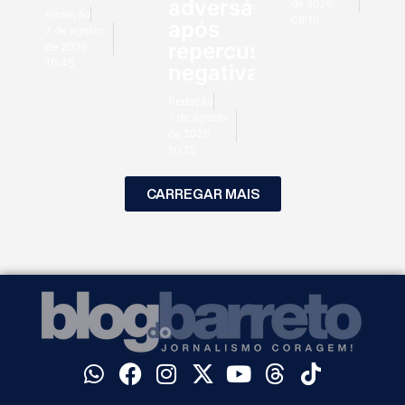
adversários
de 2026
Redação
09:16
após
7 de agosto
repercussão
de 2026
10:45
negativa
Redação
7 de agosto
de 2026
10:25
CARREGAR MAIS