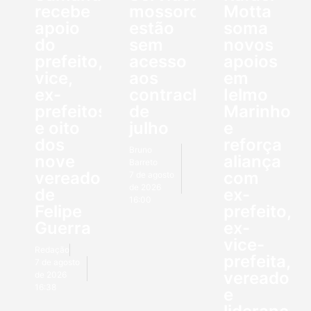
recebe
mossoroenses
Motta
apoio
estão
soma
do
sem
novos
prefeito,
acesso
apoios
vice,
aos
em
ex-
contracheques
Ielmo
prefeitos
de
Marinho
e oito
julho
e
dos
reforça
Bruno
nove
aliança
Barreto
vereadores
com
7 de agosto
de 2026
de
ex-
16:00
Felipe
prefeito,
Guerra
ex-
vice-
Redação
prefeita,
7 de agosto
vereadore
de 2026
16:38
e