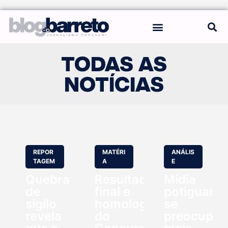
REGRAS DO BLOG
TODAS AS
NOTÍCIAS
REPOR
MATÉRI
ANÁLIS
TAGEM
A
E
Quebra
Resultado
Mídia
de
final e
potiguar
sigilo
homologação
se
revela
do
preocupo