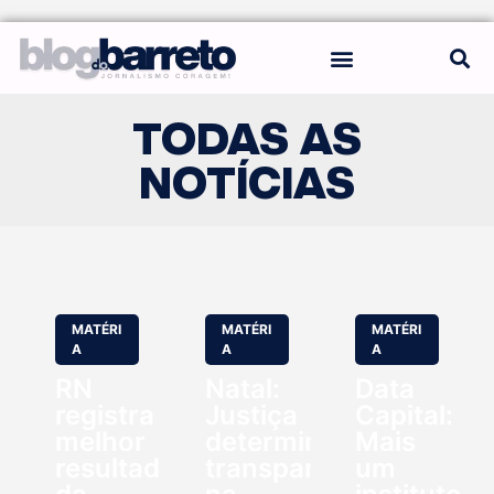
REGRAS DO BLOG
TODAS AS
NOTÍCIAS
MATÉRI
MATÉRI
MATÉRI
A
A
A
RN
Natal:
Data
registra
Justiça
Capital:
melhor
determina
Mais
resultado
transparência
um