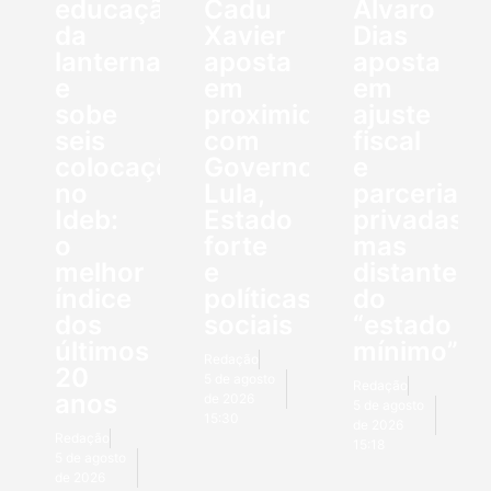
educação
Cadu
Álvaro
da
Xavier
Dias
lanterna
aposta
aposta
e
em
em
sobe
proximidade
ajuste
seis
com
fiscal
colocações
Governo
e
no
Lula,
parcerias
Ideb:
Estado
privadas,
o
forte
mas
melhor
e
distante
índice
políticas
do
dos
sociais
“estado
últimos
mínimo”
Redação
20
5 de agosto
Redação
anos
de 2026
5 de agosto
15:30
de 2026
Redação
15:18
5 de agosto
de 2026