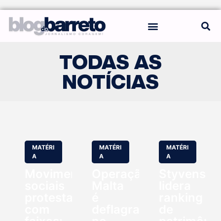
REGRAS DO BLOG
TODAS AS
NOTÍCIAS
MATÉRI
MATÉRI
MATÉRI
A
A
A
Movimentos
Operação
Styvenson
sociais
Malta
lidera
protestam
é
ranking
com
deflagrada
de