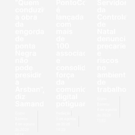
“Quem
PontoCom.RN
Servidores
conduziu
é
da
a obra
lançada
Controlado
da
com
de
engorda
mais
Natal
de
de
denuncia
ponta
100
precaried
Negra
associados
e
não
e
riscos
pode
consolida
no
presidir
força
ambiente
a
da
de
Arsban”,
comunicação
trabalho
diz
digital
Bruno
Samanda
potiguar
Barreto
6 de agosto
Bruno
Redação
de 2026
Barreto
6 de agosto
11:52
6 de agosto
de 2026
de 2026
14:29
15:15