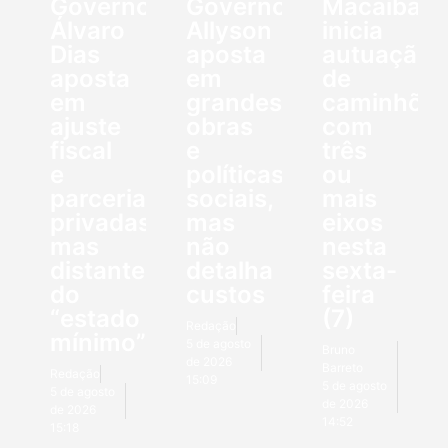
Governo:
Governo:
Macaíba
Álvaro
Allyson
inicia
Dias
aposta
autuação
aposta
em
de
em
grandes
caminhõe
ajuste
obras
com
fiscal
e
três
e
políticas
ou
parcerias
sociais,
mais
privadas,
mas
eixos
mas
não
nesta
distante
detalha
sexta-
do
custos
feira
“estado
(7)
Redação
mínimo”
5 de agosto
Bruno
de 2026
Barreto
Redação
15:09
5 de agosto
5 de agosto
de 2026
de 2026
14:52
15:18